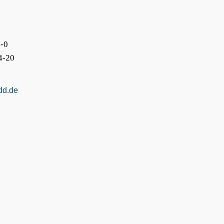
8
-0
4-20
dd.de